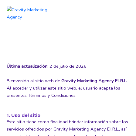
Ir
al
contenido
TÉRMINOS Y
CONDICIONES
Última actualización:
2 de julio de 2026
Bienvenido al sitio web de
Gravity Marketing Agency E.I.R.L.
Al acceder y utilizar este sitio web, el usuario acepta los
presentes Términos y Condiciones.
1. Uso del sitio
Este sitio tiene como finalidad brindar información sobre los
servicios ofrecidos por Gravity Marketing Agency E.I.R.L., así