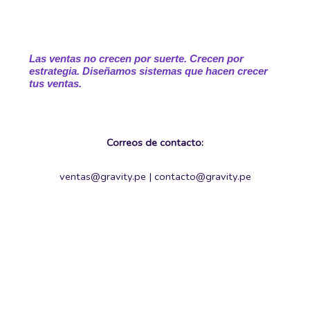
Las ventas no crecen por suerte. Crecen por
estrategia. Diseñamos sistemas que hacen crecer
tus ventas.
Correos de contacto:
ventas@gravity.pe | contacto@gravity.pe
Gravity Marketing Agency E.I.R.L. |
Ruc 20612399281
Política de Privacidad
|
Términos y condiciones
Copyright 2026 Gravity Marketing Agency E.I.R.L.