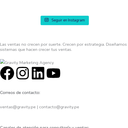
Seguir en Instagram
Las ventas no crecen por suerte. Crecen por estrategia. Diseñamos
sistemas que hacen crecer tus ventas.
F
I
L
Y
a
n
i
o
Correos de contacto:
c
s
n
u
ventas@gravity.pe | contacto@gravity.pe
e
t
k
t
Canales de atención para consultoría y ventas: