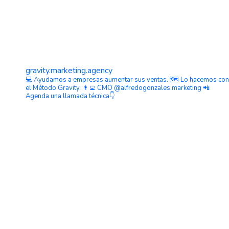
gravity.marketing.agency
💻 Ayudamos a empresas aumentar sus ventas.
🗺️ Lo hacemos con
el Método Gravity.
👨‍💻 CMO @alfredogonzales.marketing
📲
Agenda una llamada técnica👇